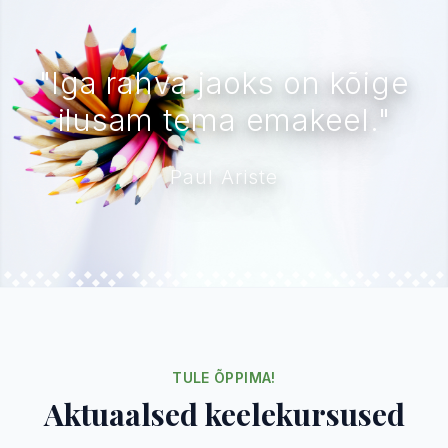
"Iga rahva jaoks on kõige
ilusam tema emakeel."
Paul Ariste
TULE ÕPPIMA!
Aktuaalsed keelekursused