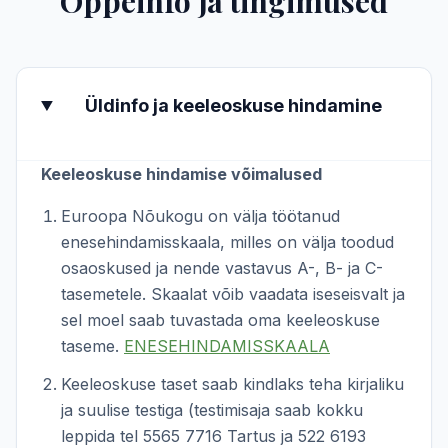
Õppeinfo ja tingimused
Üldinfo ja keeleoskuse hindamine
Keeleoskuse hindamise võimalused
Euroopa Nõukogu on välja töötanud
enesehindamisskaala, milles on välja toodud
osaoskused ja nende vastavus A-, B- ja C-
tasemetele. Skaalat võib vaadata iseseisvalt ja
sel moel saab tuvastada oma keeleoskuse
taseme.
ENESEHINDAMISSKAALA
Keeleoskuse taset saab kindlaks teha kirjaliku
ja suulise testiga (testimisaja saab kokku
leppida tel 5565 7716 Tartus ja 522 6193