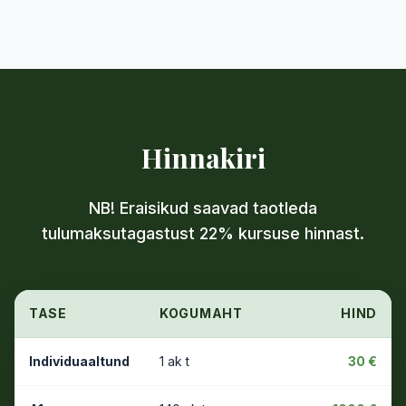
Hinnakiri
NB! Eraisikud saavad taotleda
tulumaksutagastust 22% kursuse hinnast.
TASE
KOGUMAHT
HIND
Individuaaltund
1 ak t
30 €