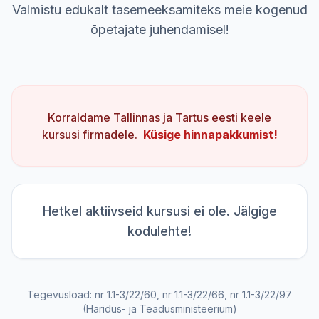
Valmistu edukalt tasemeeksamiteks meie kogenud
õpetajate juhendamisel!
Korraldame Tallinnas ja Tartus eesti keele
kursusi firmadele.
Küsige hinnapakkumist!
Hetkel aktiivseid kursusi ei ole. Jälgige
kodulehte!
Tegevusload: nr 1.1-3/22/60, nr 1.1-3/22/66, nr 1.1-3/22/97
(Haridus- ja Teadusministeerium)