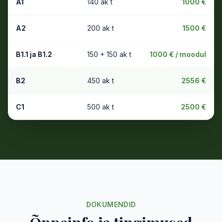
A1
140 ak t
1000 €
A2
200 ak t
1500 €
B1.1 ja B1.2
150 + 150 ak t
1000 € / moodul
B2
450 ak t
2556 €
C1
500 ak t
2500 €
DOKUMENDID